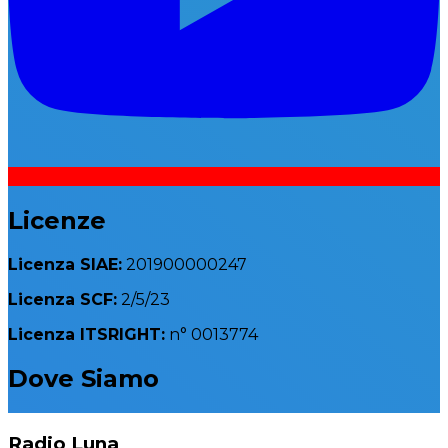
Licenze
Licenza SIAE:
201900000247
Licenza SCF:
2/5/23
Licenza ITSRIGHT:
n° 0013774
Dove Siamo
Leaflet
|
©
OpenStreetMap
contributors
×
+
Radio Luna
Radio Luna